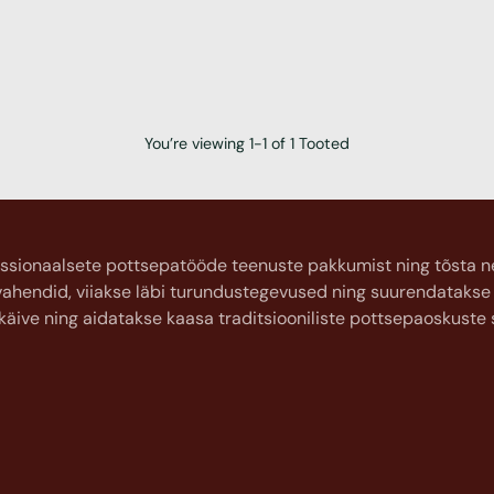
You’re viewing 1-1 of 1 Tooted
ssionaalsete pottsepatööde teenuste pakkumist ning tõsta nen
övahendid, viiakse läbi turundustegevused ning suurendatakse 
äive ning aidatakse kaasa traditsiooniliste pottsepaoskuste s