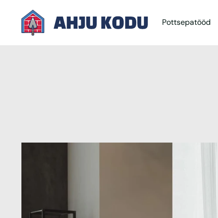
Pottsepatööd