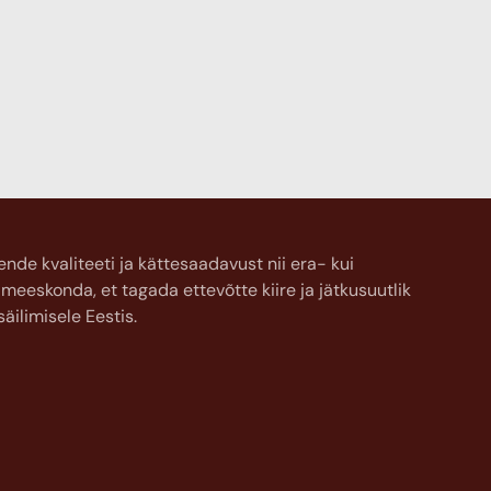
de kvaliteeti ja kättesaadavust nii era- kui
meeskonda, et tagada ettevõtte kiire ja jätkusuutlik
äilimisele Eestis.