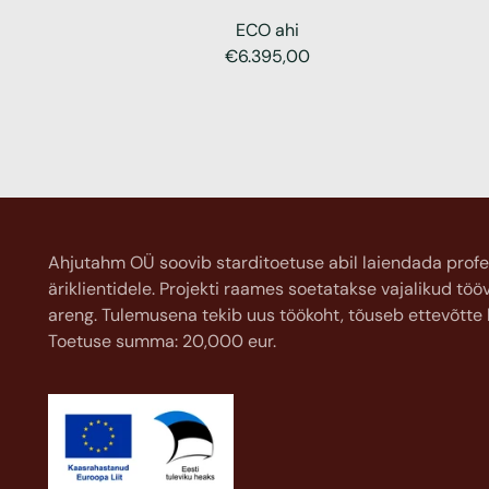
ECO ahi
€6.395,00
Ahjutahm OÜ soovib starditoetuse abil laiendada profe
äriklientidele. Projekti raames soetatakse vajalikud tö
areng. Tulemusena tekib uus töökoht, tõuseb ettevõtte k
Toetuse summa: 20,000 eur.